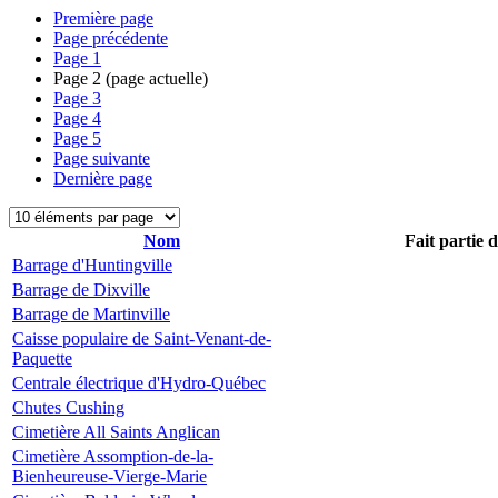
Première page
Page précédente
Page
1
Page
2
(page actuelle)
Page
3
Page
4
Page
5
Page suivante
Dernière page
Nom
Fait partie 
Barrage d'Huntingville
Barrage de Dixville
Barrage de Martinville
Caisse populaire de Saint-Venant-de-
Paquette
Centrale électrique d'Hydro-Québec
Chutes Cushing
Cimetière All Saints Anglican
Cimetière Assomption-de-la-
Bienheureuse-Vierge-Marie