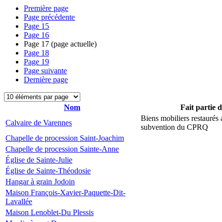
Première page
Page précédente
Page
15
Page
16
Page
17
(page actuelle)
Page
18
Page
19
Page suivante
Dernière page
Nom
Fait partie 
Biens mobiliers restaurés
Calvaire de Varennes
subvention du CPRQ
Chapelle de procession Saint-Joachim
Chapelle de procession Sainte-Anne
Église de Sainte-Julie
Église de Sainte-Théodosie
Hangar à grain Jodoin
Maison François-Xavier-Paquette-Dit-
Lavallée
Maison Lenoblet-Du Plessis