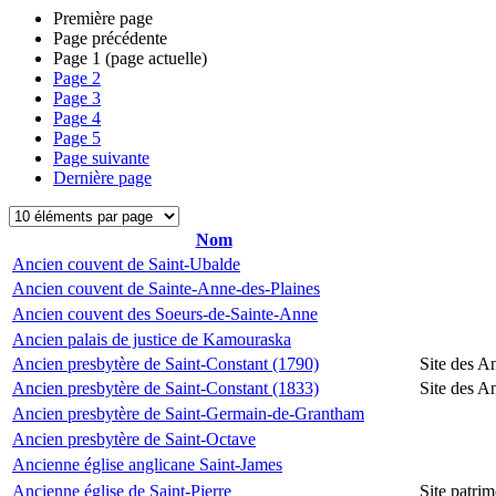
Première page
Page précédente
Page
1
(page actuelle)
Page
2
Page
3
Page
4
Page
5
Page suivante
Dernière page
Nom
Ancien couvent de Saint-Ubalde
Ancien couvent de Sainte-Anne-des-Plaines
Ancien couvent des Soeurs-de-Sainte-Anne
Ancien palais de justice de Kamouraska
Ancien presbytère de Saint-Constant (1790)
Site des A
Ancien presbytère de Saint-Constant (1833)
Site des A
Ancien presbytère de Saint-Germain-de-Grantham
Ancien presbytère de Saint-Octave
Ancienne église anglicane Saint-James
Ancienne église de Saint-Pierre
Site patrim