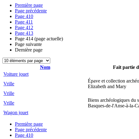
Première page
Page précédente
Page
410
Page
411
Page
412
Page
413
Page
414
(page actuelle)
Page suivante
Dernière page
Nom
Fait partie d
Voiture jouet
Épave et collection arché
Vrille
Elizabeth and Mary
Vrille
Biens archéologiques du s
Vrille
Basques-de-l'Anse-à-la-C
Wagon jouet
Première page
Page précédente
Page
410