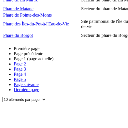
Phare de Matane
Secteur du phare de Mata
Phare de Pointe-des-Monts
Site patrimonial de l'île d
Phare des Îles-du-Pot-à-l'Eau-de-Vie
de-vie
Phare du Borgot
Secteur du phare du Borg
Première page
Page précédente
Page
1
(page actuelle)
Page
2
Page
3
Page
4
Page
5
Page suivante
Dernière page