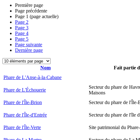
Première page
Page précédente
Page
1
(page actuelle)
Page
2
Page
3
Page
4
Page
5
Page suivante
Dernière page
Nom
Fait partie 
Phare de L'Anse-à-la-Cabane
Secteur du phare de Havr
Phare de L'Échouerie
Maisons
Phare de l'Île-Brion
Secteur du phare de l'Île-
Phare de l'Île-d'Entrée
Secteur du phare de l'île 
Phare de l'Île-Verte
Site patrimonial du Phare-
Phare de La Martre
Secteur du phare de La M