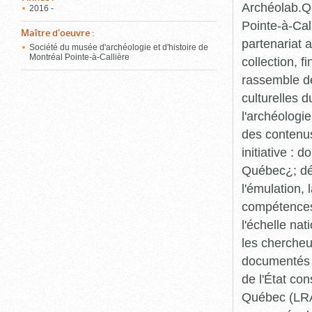
Archéolab.Qu
2016 -
Pointe-à-Call
Maître d'oeuvre
:
partenariat 
Société du musée d'archéologie et d'histoire de
Montréal Pointe-à-Callière
collection, 
rassemble de
culturelles d
l'archéologi
des contenus 
initiative :
Québec¿; dév
l'émulation,
compétences¿
l'échelle na
les chercheur
documentés p
de l'État co
Québec (LRAQ