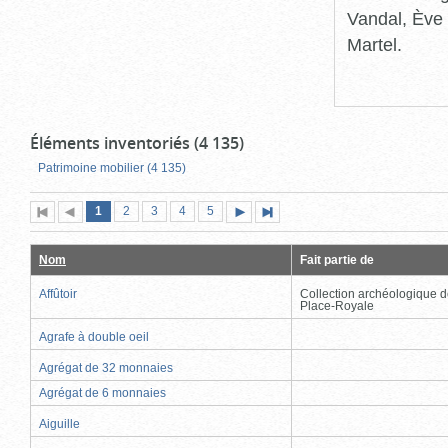
Vandal, Ève 
Martel.
Éléments inventoriés (4 135)
Patrimoine mobilier (4 135)
Page
(page
Page
Page
Page
Page
1
Première
2
Page
3
4
5
Page
Dernière
actuelle)
page
précédente
suivante
page
Nom
Fait partie de
Affûtoir
Collection archéologique d
Place-Royale
Agrafe à double oeil
Agrégat de 32 monnaies
Agrégat de 6 monnaies
Aiguille