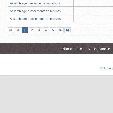
Assemblage d'ossements de castors
Assemblage d’ossements de morues
Assemblage d’ossements de morues
Page
(page
Page
Page
Page
Page
1
Première
2
Page
3
4
5
Page
Dernière
actuelle)
page
précédente
suivante
page
Plan du site
Nous joindre
© Gouver