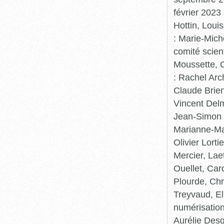
février 2023
Hottin, Loui
: Marie-Mic
comité scient
Moussette, C
: Rachel Arc
Claude Brie
Vincent Delm
Jean-Simon 
Marianne-Mar
Olivier Lort
Mercier, Lae
Ouellet, Car
Plourde, Chr
Treyvaud, El
numérisation
Aurélie Desg