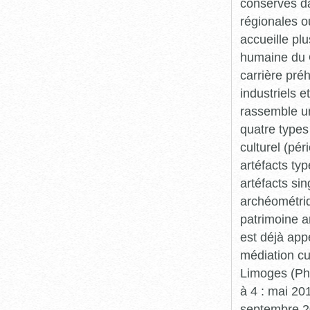
conservés da
régionales o
accueille plu
humaine du Q
carrière pré
industriels e
rassemble un
quatre types 
culturel (pér
artéfacts ty
artéfacts si
archéométriq
patrimoine a
est déjà app
médiation cu
Limoges (Pha
à 4 : mai 20
septembre 20