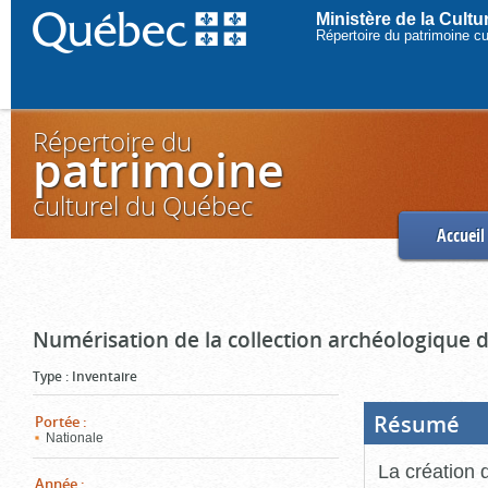
Ministère de la Cult
Répertoire du patrimoine c
Répertoire du
patrimoine
culturel du Québec
Accueil
Numérisation de la collection archéologique 
Type
:
Inventaire
Résumé
(Boi
Portée
:
ouve
Nationale
cliq
pou
La création 
ferm
Année
: