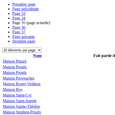
Première page
Page précédente
Page
33
Page
34
Page
35
(page actuelle)
Page
36
Page
37
Page suivante
Dernière page
Nom
Fait partie 
Maison Pinard
Maison Proulx
Maison Proulx
Maison Provencher
Maison Roger-Veilleux
Maison Roy
Maison Saint-Cyr
Maison Saint-Joseph
Maison Sainte-Thérèse
Maison Stephen-Proulx