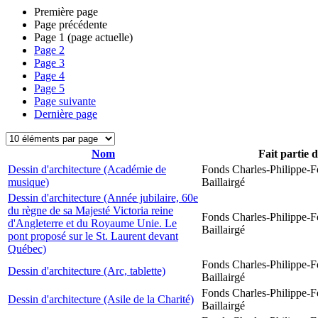
Première page
Page précédente
Page
1
(page actuelle)
Page
2
Page
3
Page
4
Page
5
Page suivante
Dernière page
Nom
Fait partie 
Dessin d'architecture (Académie de
Fonds Charles-Philippe-F
musique)
Baillairgé
Dessin d'architecture (Année jubilaire, 60e
du règne de sa Majesté Victoria reine
Fonds Charles-Philippe-F
d'Angleterre et du Royaume Unie. Le
Baillairgé
pont proposé sur le St. Laurent devant
Québec)
Fonds Charles-Philippe-F
Dessin d'architecture (Arc, tablette)
Baillairgé
Fonds Charles-Philippe-F
Dessin d'architecture (Asile de la Charité)
Baillairgé