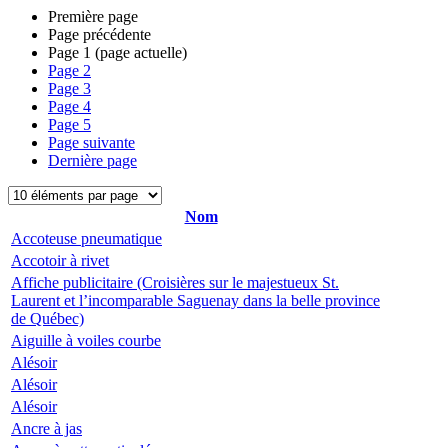
Première page
Page précédente
Page
1
(page actuelle)
Page
2
Page
3
Page
4
Page
5
Page suivante
Dernière page
Nom
Accoteuse pneumatique
Accotoir à rivet
Affiche publicitaire (Croisières sur le majestueux St.
Laurent et l’incomparable Saguenay dans la belle province
de Québec)
Aiguille à voiles courbe
Alésoir
Alésoir
Alésoir
Ancre à jas