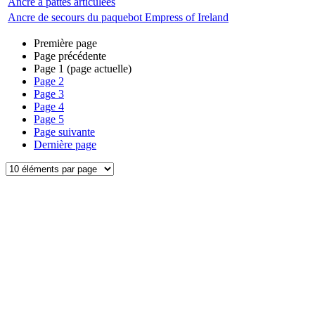
Ancre à pattes articulées
Ancre de secours du paquebot Empress of Ireland
Première page
Page précédente
Page
1
(page actuelle)
Page
2
Page
3
Page
4
Page
5
Page suivante
Dernière page