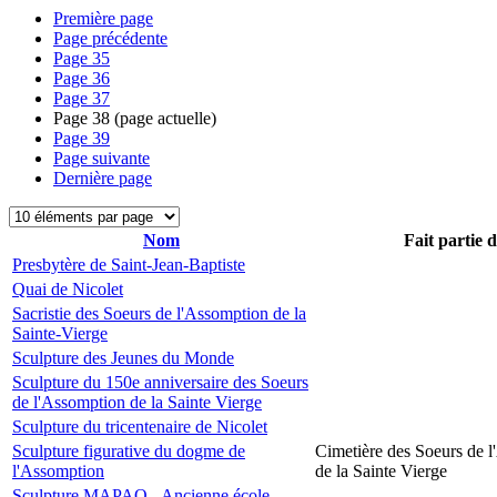
Première page
Page précédente
Page
35
Page
36
Page
37
Page
38
(page actuelle)
Page
39
Page suivante
Dernière page
Nom
Fait partie 
Presbytère de Saint-Jean-Baptiste
Quai de Nicolet
Sacristie des Soeurs de l'Assomption de la
Sainte-Vierge
Sculpture des Jeunes du Monde
Sculpture du 150e anniversaire des Soeurs
de l'Assomption de la Sainte Vierge
Sculpture du tricentenaire de Nicolet
Sculpture figurative du dogme de
Cimetière des Soeurs de 
l'Assomption
de la Sainte Vierge
Sculpture MAPAQ - Ancienne école