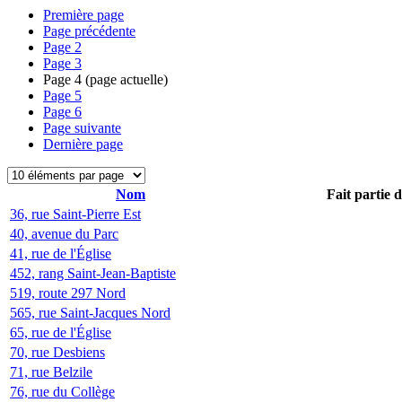
Première page
Page précédente
Page
2
Page
3
Page
4
(page actuelle)
Page
5
Page
6
Page suivante
Dernière page
Nom
Fait partie 
36, rue Saint-Pierre Est
40, avenue du Parc
41, rue de l'Église
452, rang Saint-Jean-Baptiste
519, route 297 Nord
565, rue Saint-Jacques Nord
65, rue de l'Église
70, rue Desbiens
71, rue Belzile
76, rue du Collège