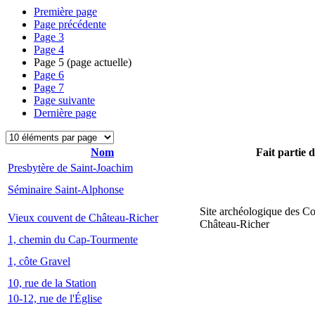
Première page
Page précédente
Page
3
Page
4
Page
5
(page actuelle)
Page
6
Page
7
Page suivante
Dernière page
Nom
Fait partie 
Presbytère de Saint-Joachim
Séminaire Saint-Alphonse
Site archéologique des C
Vieux couvent de Château-Richer
Château-Richer
1, chemin du Cap-Tourmente
1, côte Gravel
10, rue de la Station
10-12, rue de l'Église