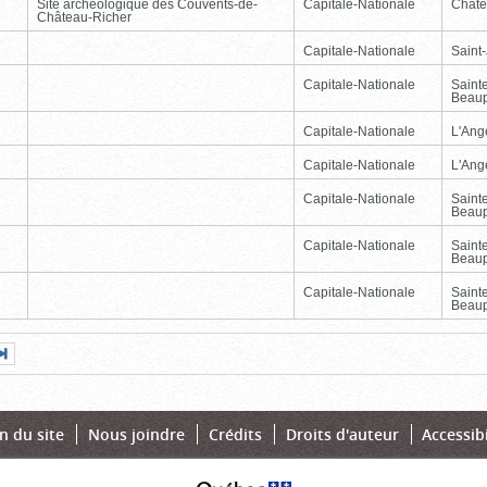
Site archéologique des Couvents-de-
Capitale-Nationale
Châte
Château-Richer
Capitale-Nationale
Saint
Capitale-Nationale
Saint
Beau
Capitale-Nationale
L'Ang
Capitale-Nationale
L'Ang
Capitale-Nationale
Saint
Beau
Capitale-Nationale
Saint
Beau
Capitale-Nationale
Saint
Beau
Page
Dernière
nte
page
n du site
Nous joindre
Crédits
Droits d'auteur
Accessibi