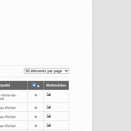
ipalité
Multimédias
e-Anne-de-
pré
au-Richer
au-Richer
au-Richer