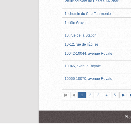
Vieux couvent de Château-Richer
1, chemin du Cap-Tourmente
1, côte Gravel
10, rue de la Station
10-12, rue de l'Église
10042-10044, avenue Royale
10046, avenue Royale
10066-10070, avenue Royale
Page
(page
Page
Page
Page
Page
1
Première
2
Page
3
4
5
actuelle)
page
précédente
suiva
Pla