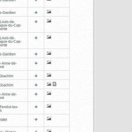
e-Gardien
-Louis-de-
ague-du-Cap-
ente
-Louis-de-
ague-du-Cap-
ente
e-Gardien
e-Anne-de-
pré
-Joachim
-Joachim
e-Anne-de-
pré
Ferréol-les-
s
hatel