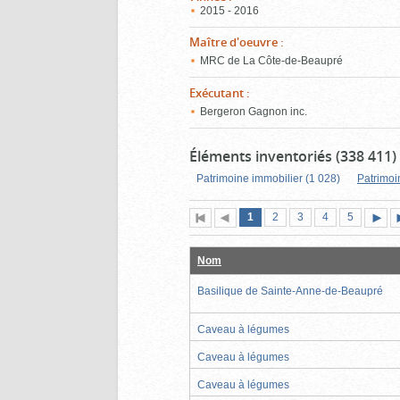
2015 - 2016
Maître d'oeuvre
:
MRC de La Côte-de-Beaupré
Exécutant
:
Bergeron Gagnon inc.
Éléments inventoriés (338 411)
Patrimoine immobilier (1 028)
Patrimoi
Page
(page
Page
Page
Page
Page
1
Première
2
Page
3
4
5
actuelle)
page
précédente
suiva
Nom
Basilique de Sainte-Anne-de-Beaupré
Caveau à légumes
Caveau à légumes
Caveau à légumes