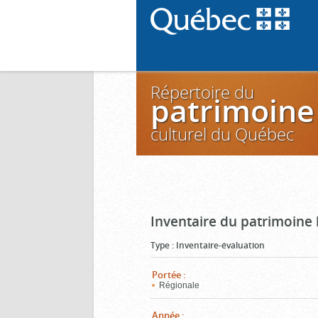
Répertoire du
patrimoine
culturel du Québec
Inventaire du patrimoine
Type
:
Inventaire-évaluation
Portée
:
Régionale
Année
: