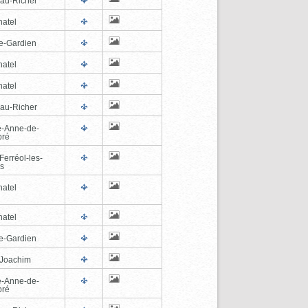
au-Richer
hatel
e-Gardien
hatel
hatel
au-Richer
e-Anne-de-
pré
Ferréol-les-
s
hatel
hatel
e-Gardien
-Joachim
e-Anne-de-
pré