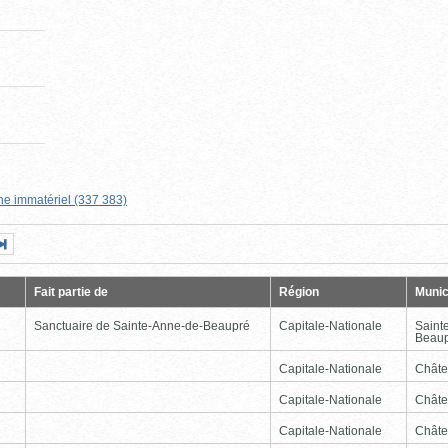
ne immatériel (337 383)
Page
Dernière
nte
page
Fait partie de
Région
Munic
Sanctuaire de Sainte-Anne-de-Beaupré
Capitale-Nationale
Saint
Beau
Capitale-Nationale
Châte
Capitale-Nationale
Châte
Capitale-Nationale
Châte