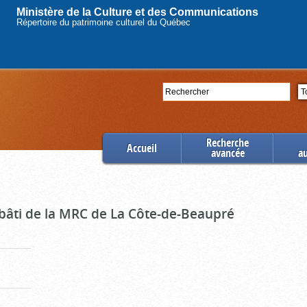
Ministère de la Culture et des Communications
Répertoire du patrimoine culturel du Québec
Rechercher
Se
Recherche
Accueil
avancée
a
 bâti de la MRC de La Côte-de-Beaupré