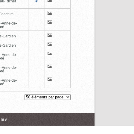
au-Richer
-Joachim
e-Anne-de-
pré
e-Gardien
e-Gardien
e-Anne-de-
pré
e-Anne-de-
pré
e-Anne-de-
pré
lité