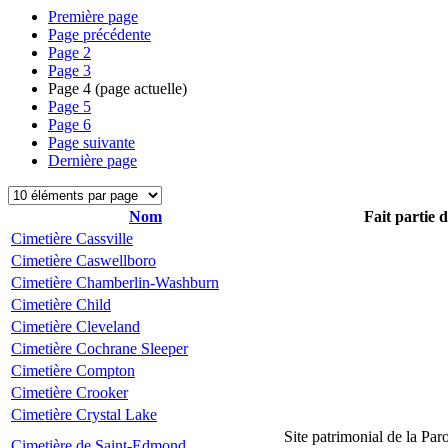
Première page
Page précédente
Page
2
Page
3
Page
4
(page actuelle)
Page
5
Page
6
Page suivante
Dernière page
Nom
Fait partie 
Cimetière Cassville
Cimetière Caswellboro
Cimetière Chamberlin-Washburn
Cimetière Child
Cimetière Cleveland
Cimetière Cochrane Sleeper
Cimetière Compton
Cimetière Crooker
Cimetière Crystal Lake
Site patrimonial de la Par
Cimetière de Saint-Edmond