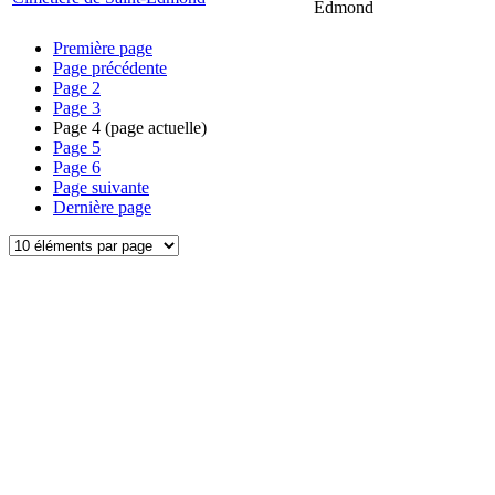
Edmond
Première page
Page précédente
Page
2
Page
3
Page
4
(page actuelle)
Page
5
Page
6
Page suivante
Dernière page