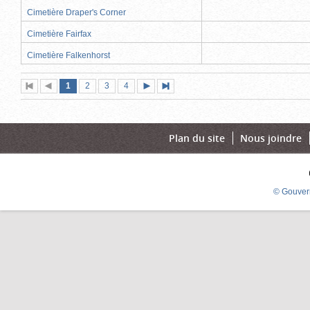
Cimetière Draper's Corner
Cimetière Fairfax
Cimetière Falkenhorst
Page
(page
Page
Page
Page
1
Première
2
Page
3
4
Page
Dernière
actuelle)
page
précédente
suivante
page
Plan du site
Nous joindre
© Gouver