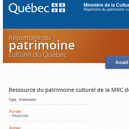
Ministère de la Cult
Répertoire du patrimoine c
Répertoire du
patrimoine
culturel du Québec
Accueil
Ressource du patrimoine culturel de la MRC d
Type
:
Inventaire
Portée
:
Régionale
Année
: