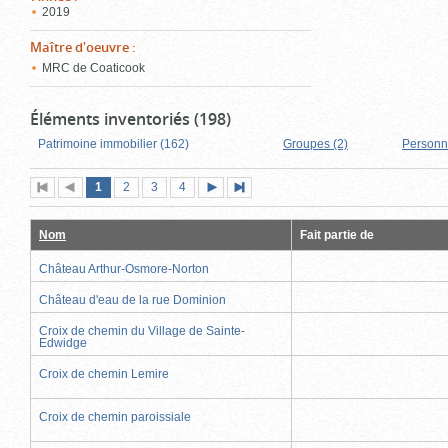
2019
Maître d'oeuvre
:
MRC de Coaticook
Éléments inventoriés (198)
Patrimoine immobilier (162)
Groupes (2)
Personn
Page
(page
Page
Page
Page
1
Première
2
Page
3
4
Page
Dernière
actuelle)
page
précédente
suivante
page
Nom
Fait partie de
Château Arthur-Osmore-Norton
Château d'eau de la rue Dominion
Croix de chemin du Village de Sainte-
Edwidge
Croix de chemin Lemire
Croix de chemin paroissiale