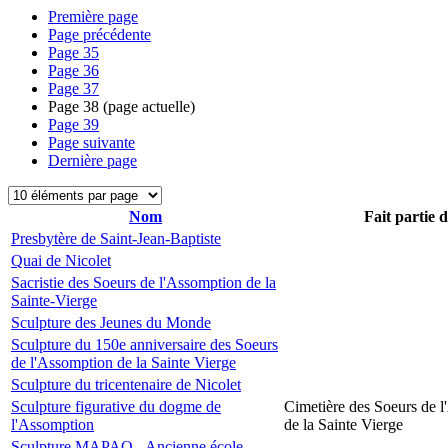
Première page
Page précédente
Page
35
Page
36
Page
37
Page
38
(page actuelle)
Page
39
Page suivante
Dernière page
Nom
Fait partie 
Presbytère de Saint-Jean-Baptiste
Quai de Nicolet
Sacristie des Soeurs de l'Assomption de la
Sainte-Vierge
Sculpture des Jeunes du Monde
Sculpture du 150e anniversaire des Soeurs
de l'Assomption de la Sainte Vierge
Sculpture du tricentenaire de Nicolet
Sculpture figurative du dogme de
Cimetière des Soeurs de 
l'Assomption
de la Sainte Vierge
Sculpture MAPAQ - Ancienne école