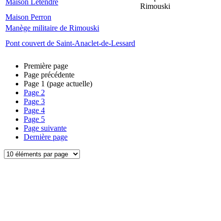
Maison Letendre
Rimouski
Maison Perron
Manège militaire de Rimouski
Pont couvert de Saint-Anaclet-de-Lessard
Première page
Page précédente
Page
1
(page actuelle)
Page
2
Page
3
Page
4
Page
5
Page suivante
Dernière page