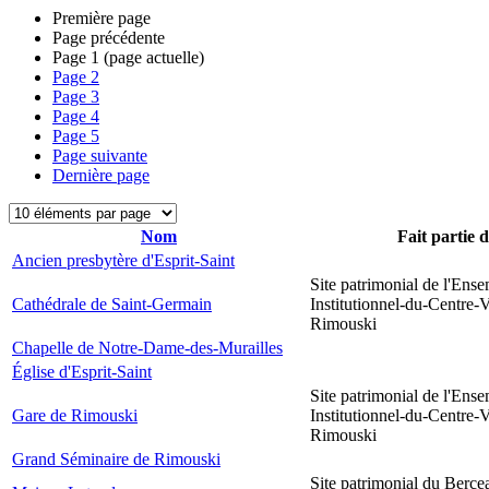
Première page
Page précédente
Page
1
(page actuelle)
Page
2
Page
3
Page
4
Page
5
Page suivante
Dernière page
Nom
Fait partie 
Ancien presbytère d'Esprit-Saint
Site patrimonial de l'Ens
Cathédrale de Saint-Germain
Institutionnel-du-Centre-V
Rimouski
Chapelle de Notre-Dame-des-Murailles
Église d'Esprit-Saint
Site patrimonial de l'Ens
Gare de Rimouski
Institutionnel-du-Centre-V
Rimouski
Grand Séminaire de Rimouski
Site patrimonial du Berce