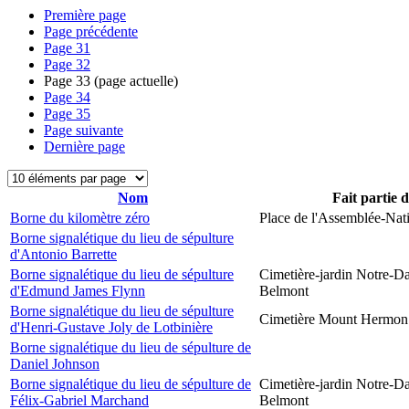
Première page
Page précédente
Page
31
Page
32
Page
33
(page actuelle)
Page
34
Page
35
Page suivante
Dernière page
Nom
Fait partie 
Borne du kilomètre zéro
Place de l'Assemblée-Nat
Borne signalétique du lieu de sépulture
d'Antonio Barrette
Borne signalétique du lieu de sépulture
Cimetière-jardin Notre-D
d'Edmund James Flynn
Belmont
Borne signalétique du lieu de sépulture
Cimetière Mount Hermon
d'Henri-Gustave Joly de Lotbinière
Borne signalétique du lieu de sépulture de
Daniel Johnson
Borne signalétique du lieu de sépulture de
Cimetière-jardin Notre-D
Félix-Gabriel Marchand
Belmont