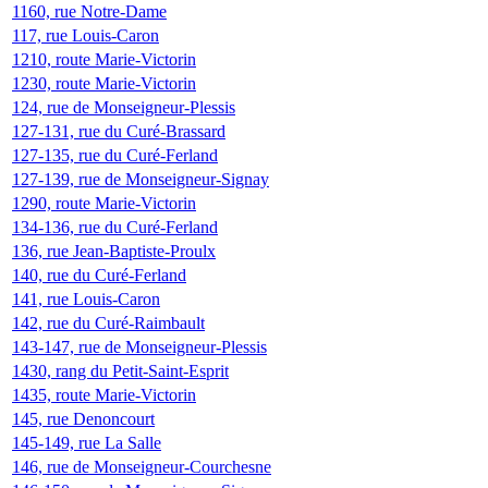
1160, rue Notre-Dame
117, rue Louis-Caron
1210, route Marie-Victorin
1230, route Marie-Victorin
124, rue de Monseigneur-Plessis
127-131, rue du Curé-Brassard
127-135, rue du Curé-Ferland
127-139, rue de Monseigneur-Signay
1290, route Marie-Victorin
134-136, rue du Curé-Ferland
136, rue Jean-Baptiste-Proulx
140, rue du Curé-Ferland
141, rue Louis-Caron
142, rue du Curé-Raimbault
143-147, rue de Monseigneur-Plessis
1430, rang du Petit-Saint-Esprit
1435, route Marie-Victorin
145, rue Denoncourt
145-149, rue La Salle
146, rue de Monseigneur-Courchesne