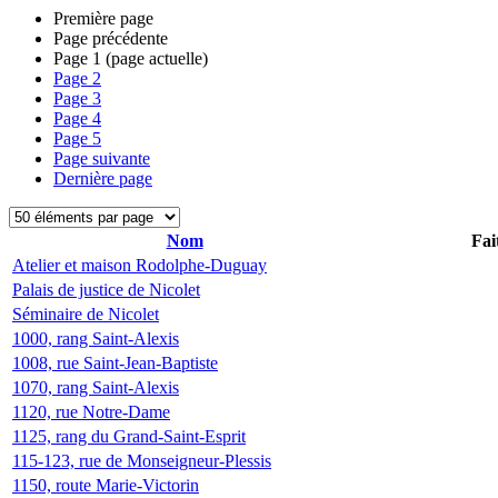
Première page
Page précédente
Page
1
(page actuelle)
Page
2
Page
3
Page
4
Page
5
Page suivante
Dernière page
Nom
Fai
Atelier et maison Rodolphe-Duguay
Palais de justice de Nicolet
Séminaire de Nicolet
1000, rang Saint-Alexis
1008, rue Saint-Jean-Baptiste
1070, rang Saint-Alexis
1120, rue Notre-Dame
1125, rang du Grand-Saint-Esprit
115-123, rue de Monseigneur-Plessis
1150, route Marie-Victorin