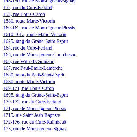
146-150, rue de Monseigneur-Signay
152, rue du Curé-Ferland
153, rue Louis-Caron
1580, route Marie-Victorin
160-162, rue de Monseigneur-Plessis
1610-1612, route Marie-Victorin
1625, rang du Grand-Saint-Esprit
164, rue du Curé-Ferland
165, rue de Monseigneur-Courchesne
166, rue Wilfrid-Camirand
167, rue Paul-Émile-Lamarche
1680, rang du Petit-Saint-Esprit
1680, route Marie-Victorin
169-171, rue Louis-Caron
1695, rang du Grand-Saint-Esprit
170-172, rue du Curé-Ferland
171, rue de Monseigneur-Plessis
1715, rue Saint-Jean-Baptiste
172-176, rue du Curé-Raimbault
173, rue de Monseigneur-Signay