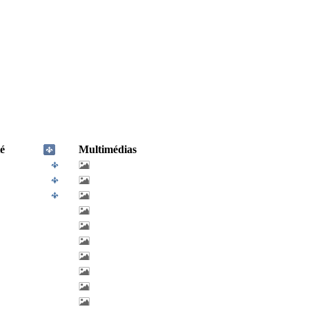
é
Multimédias