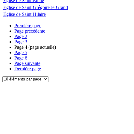
Église de Saint-Émile
Église de Saint-Grégoire-le-Grand
Église de Saint-Hilaire
Première page
Page précédente
Page
2
Page
3
Page
4
(page actuelle)
Page
5
Page
6
Page suivante
Dernière page