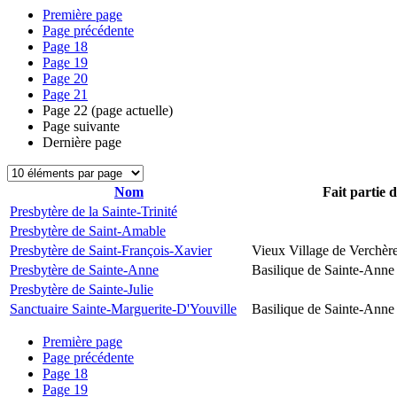
Première page
Page précédente
Page
18
Page
19
Page
20
Page
21
Page
22
(page actuelle)
Page suivante
Dernière page
Nom
Fait partie 
Presbytère de la Sainte-Trinité
Presbytère de Saint-Amable
Presbytère de Saint-François-Xavier
Vieux Village de Verchèr
Presbytère de Sainte-Anne
Basilique de Sainte-Anne
Presbytère de Sainte-Julie
Sanctuaire Sainte-Marguerite-D'Youville
Basilique de Sainte-Anne
Première page
Page précédente
Page
18
Page
19