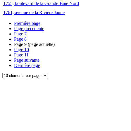
1755, boulevard de la Grande-Baie Nord
1761, avenue de la Rivière-Jaune
Première page
Page précédente
Page
7
Page
8
Page
9
(page actuelle)
Page
10
Page
11
Page suivante
Dernière page