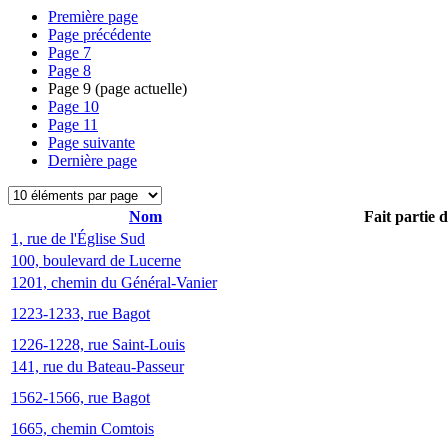
Première page
Page précédente
Page
7
Page
8
Page
9
(page actuelle)
Page
10
Page
11
Page suivante
Dernière page
Nom
Fait partie 
1, rue de l'Église Sud
100, boulevard de Lucerne
1201, chemin du Général-Vanier
1223-1233, rue Bagot
1226-1228, rue Saint-Louis
141, rue du Bateau-Passeur
1562-1566, rue Bagot
1665, chemin Comtois