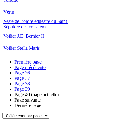
Vérin
Veste de l’ordre équestre du Saint-
Sépulcre de Jérusalem
Voilier J.E. Bernier II
Voilier Stella Maris
Première page
Page précédente
Page
36
Page
37
Page
38
Page
39
Page
40
(page actuelle)
Page suivante
Dernière page