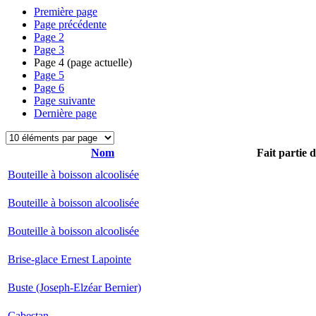
Première page
Page précédente
Page
2
Page
3
Page
4
(page actuelle)
Page
5
Page
6
Page suivante
Dernière page
Nom
Fait partie 
Bouteille à boisson alcoolisée
Bouteille à boisson alcoolisée
Bouteille à boisson alcoolisée
Brise-glace Ernest Lapointe
Buste (Joseph-Elzéar Bernier)
Cabestan