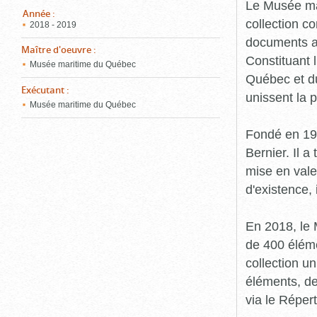
pou
Le Musée ma
ferm
Année
:
collection c
2018 - 2019
documents an
Maître d'oeuvre
:
Constituant 
Musée maritime du Québec
Québec et du
Exécutant
:
unissent la 
Musée maritime du Québec
Fondé en 19
Bernier. Il a
mise en vale
d'existence,
En 2018, le
de 400 éléme
collection u
éléments, de
via le Réper