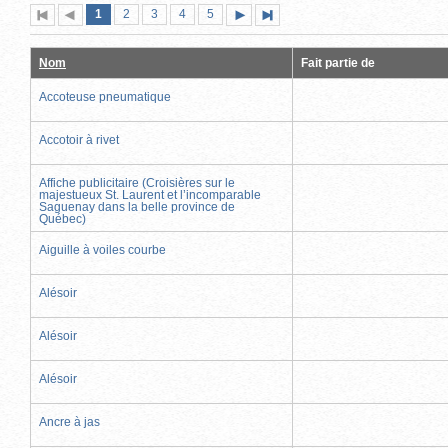
Page
(page
Page
Page
Page
Page
1
Première
2
Page
3
4
5
Page
Dernière
actuelle)
page
précédente
suivante
page
Nom
Fait partie de
Accoteuse pneumatique
Accotoir à rivet
Affiche publicitaire (Croisières sur le
majestueux St. Laurent et l’incomparable
Saguenay dans la belle province de
Québec)
Aiguille à voiles courbe
Alésoir
Alésoir
Alésoir
Ancre à jas