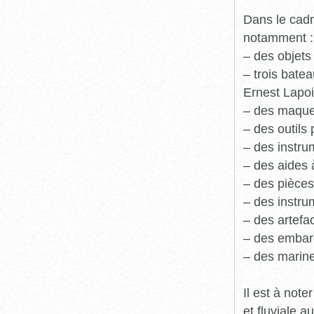
Dans le cadr
notamment :
– des objets
– trois batea
Ernest Lapoi
– des maque
– des outils 
– des instru
– des aides 
– des pièces
– des instru
– des artefa
– des embarc
– des marine
Il est à not
et fluviale 