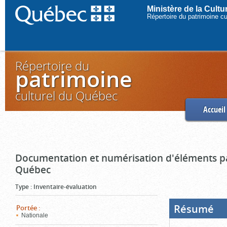
Ministère de la Cult
Répertoire du patrimoine c
Répertoire du
patrimoine
culturel du Québec
Accueil
Documentation et numérisation d'éléments pa
Québec
Type
:
Inventaire-évaluation
Résumé
(Boi
Portée
:
ouve
Nationale
cliq