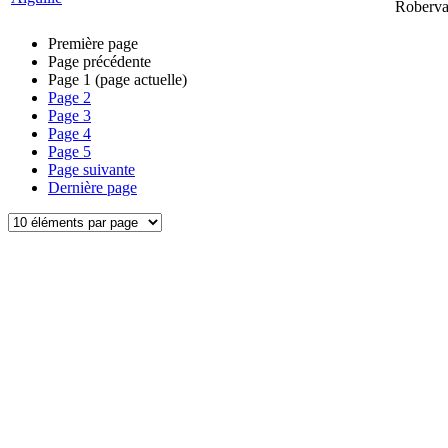
Roberva
Première page
Page précédente
Page
1
(page actuelle)
Page
2
Page
3
Page
4
Page
5
Page suivante
Dernière page