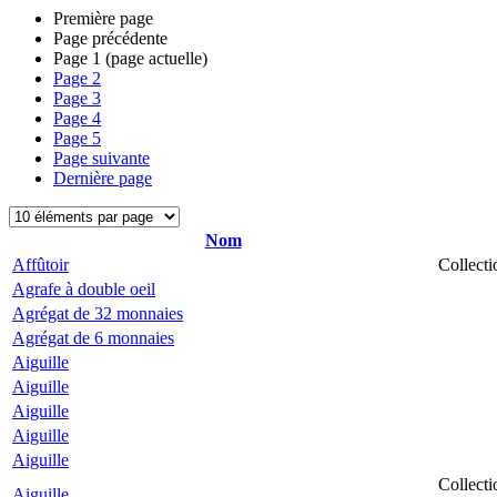
Première page
Page précédente
Page
1
(page actuelle)
Page
2
Page
3
Page
4
Page
5
Page suivante
Dernière page
Nom
Affûtoir
Collecti
Agrafe à double oeil
Agrégat de 32 monnaies
Agrégat de 6 monnaies
Aiguille
Aiguille
Aiguille
Aiguille
Aiguille
Collecti
Aiguille