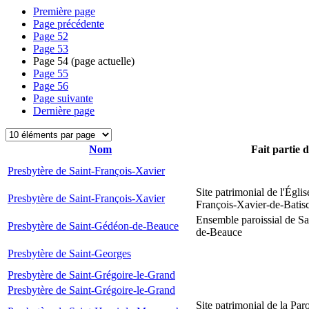
Première page
Page précédente
Page
52
Page
53
Page
54
(page actuelle)
Page
55
Page
56
Page suivante
Dernière page
Nom
Fait partie 
Presbytère de Saint-François-Xavier
Site patrimonial de l'Églis
Presbytère de Saint-François-Xavier
François-Xavier-de-Batis
Ensemble paroissial de S
Presbytère de Saint-Gédéon-de-Beauce
de-Beauce
Presbytère de Saint-Georges
Presbytère de Saint-Grégoire-le-Grand
Presbytère de Saint-Grégoire-le-Grand
Site patrimonial de la Par