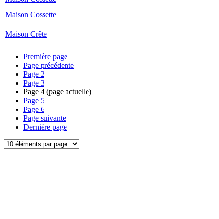
Maison Cossette
Maison Crête
Première page
Page précédente
Page
2
Page
3
Page
4
(page actuelle)
Page
5
Page
6
Page suivante
Dernière page