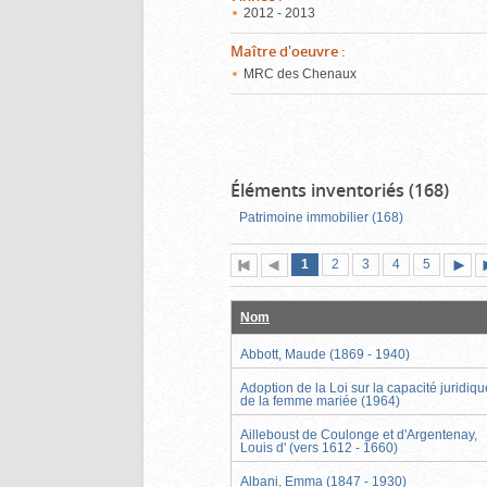
2012 - 2013
Maître d'oeuvre
:
MRC des Chenaux
Éléments inventoriés (168)
Patrimoine immobilier (168)
Page
(page
Page
Page
Page
Page
1
Première
2
Page
3
4
5
actuelle)
page
précédente
suiva
Nom
Abbott, Maude (1869 - 1940)
Adoption de la Loi sur la capacité juridiqu
de la femme mariée (1964)
Ailleboust de Coulonge et d'Argentenay,
Louis d' (vers 1612 - 1660)
Albani, Emma (1847 - 1930)