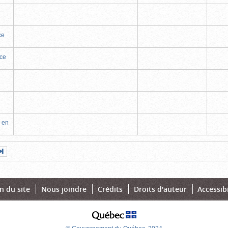
ce
nce
e
 en
Page
Dernière
nte
page
n du site
Nous joindre
Crédits
Droits d'auteur
Accessibi