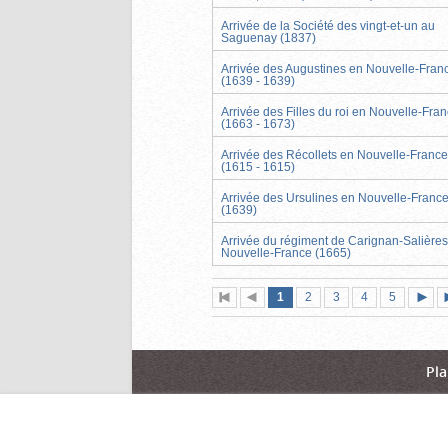
Arrivée de la Société des vingt-et-un au
Saguenay (1837)
Arrivée des Augustines en Nouvelle-Fran
(1639 - 1639)
Arrivée des Filles du roi en Nouvelle-Fra
(1663 - 1673)
Arrivée des Récollets en Nouvelle-France
(1615 - 1615)
Arrivée des Ursulines en Nouvelle-Franc
(1639)
Arrivée du régiment de Carignan-Salières
Nouvelle-France (1665)
Page
(page
Page
Page
Page
Page
1
Première
2
Page
3
4
5
actuelle)
page
précédente
suiva
Pla