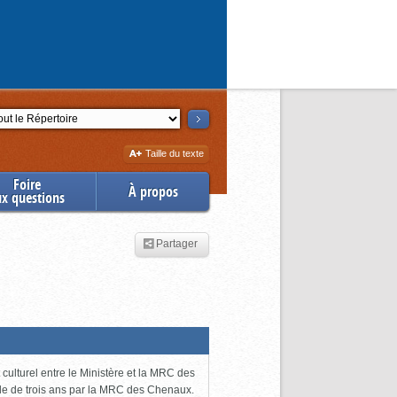
ction
Augmenter
Taille du texte
la
Foire
À propos
ux questions
Partager
ulturel entre le Ministère et la MRC des
ode de trois ans par la MRC des Chenaux.