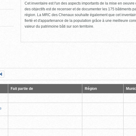
Cet inventaire est l'un des aspects importants de la mise en oeuvre d
des objectifs est de recenser et de documenter les 175 bâtiments pat
région. La MRC des Chenaux souhaite également que cet inventaire 
fierté et d'appartenance de la population grâce à une meilleure co
valeur du patrimoine bâti sur son territoire.
Page
Dernière
nte
page
Fait partie de
Région
Munic
e