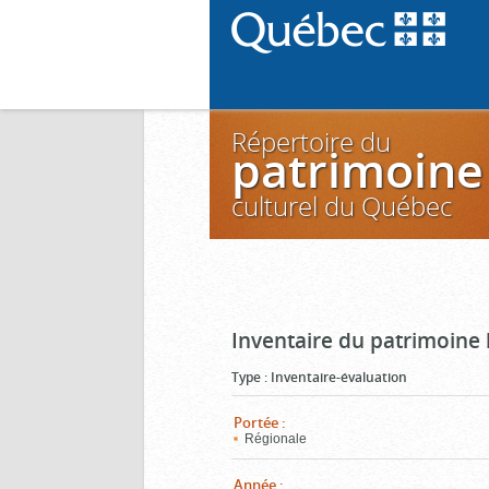
Répertoire du
patrimoine
culturel du Québec
Inventaire du patrimoine
Type
:
Inventaire-évaluation
Portée
:
Régionale
Année
: