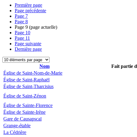
Première page
Page précédente
Page
7
Page
8
Page
9
(page actuelle)
Page
10
Page
11
Page suivante
Dernière page
Nom
Fait partie 
Église de Saint-Nom-de-Marie
Église de Saint-Raphaël
Église de Saint-Tharcisius
Église de Saint-Zénon
Église de Sainte-Florence
Église de Sainte-Irène
Gare de Causapscal
Grange-étable
La Cédrière