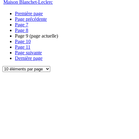
Maison Blanchet-Leclerc
Première page
Page précédente
Page
7
Page
8
Page
9
(page actuelle)
Page
10
Page
11
Page suivante
Dernière page