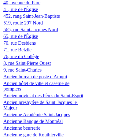
40, avenue du Parc
41, rue de l'Église
452, rang Saint-Jean-Baptiste
519, route 297 Nord
565, rue Saint-Jacques Nord
65, rue de l'Église
70, rue Desbiens
71, rue Belzile
76, rue du Collège
8, rue Saint-Pierre Ouest
9, rue Saint-Charles
Ancien bureau de poste d'Amqui
Ancien hôtel de ville et caserne de
pompiers
Ancien noviciat des Pères du Saint-Esprit
Ancien presbytère de Saint-Jacques-le-
Majeur
Ancienne Académie Saint-Jacques
Ancienne Banque de Montréal
Ancienne beurrerie
Ancienne gare de Routhierville