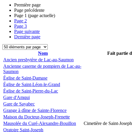
Première page
Page précédente
Page
1
(page actuelle)
Page
2
Page
3
Page suivante
Dernière page
Nom
Fait partie 
Ancien presbytère de Lac-au-Saumon
Ancienne caserne de pompiers de Lac-au-
Saumon
Église de Saint-Damase
Église de Saint-Léon-le-Grand
Église de Saint-Pierre-du-Lac
Gare d'Amqui
Gare de Sayabec
Grange à dîme de Sainte-Florence
Maison du Docteur-Joseph-Frenette
Mausolée du Curé-Alexandre-Bouillon
Cimetière de Saint-Joseph
Oratoire Saint-Joseph