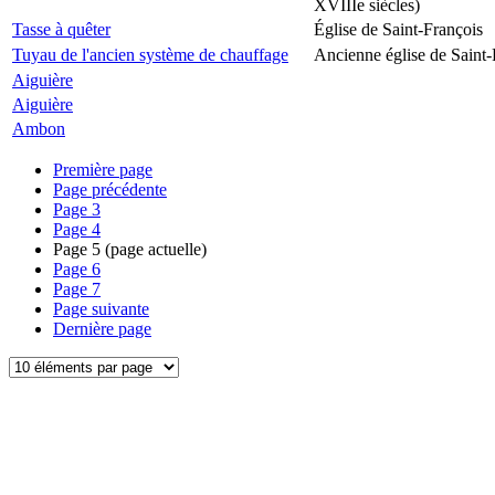
XVIIIe siècles)
Tasse à quêter
Église de Saint-François
Tuyau de l'ancien système de chauffage
Ancienne église de Saint-
Aiguière
Aiguière
Ambon
Première page
Page précédente
Page
3
Page
4
Page
5
(page actuelle)
Page
6
Page
7
Page suivante
Dernière page