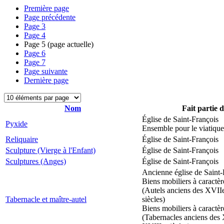
Première page
Page précédente
Page
3
Page
4
Page
5
(page actuelle)
Page
6
Page
7
Page suivante
Dernière page
Nom
Fait partie 
Église de Saint-François
Pyxide
Ensemble pour le viatique
Reliquaire
Église de Saint-François
Sculpture (Vierge à l'Enfant)
Église de Saint-François
Sculptures (Anges)
Église de Saint-François
Ancienne église de Saint-
Biens mobiliers à caractèr
(Autels anciens des XVII
Tabernacle et maître-autel
siècles)
Biens mobiliers à caractèr
(Tabernacles anciens des 