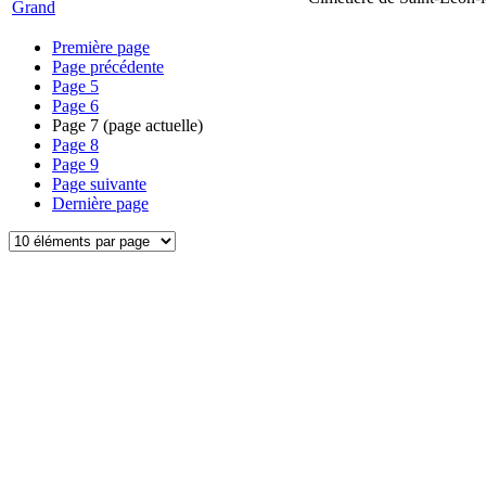
Grand
Première page
Page précédente
Page
5
Page
6
Page
7
(page actuelle)
Page
8
Page
9
Page suivante
Dernière page