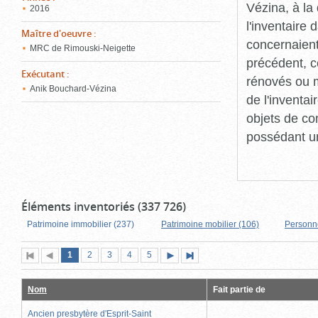
Vézina, à l
2016
l'inventaire
Maître d'oeuvre
:
concernaient
MRC de Rimouski-Neigette
précédent, c
Exécutant
:
rénovés ou m
Anik Bouchard-Vézina
de l'inventa
objets de co
possédant un
Éléments inventoriés (337 726)
Patrimoine immobilier (237)
Patrimoine mobilier (106)
Personn
Page
(page
Page
Page
Page
Page
1
Première
2
Page
3
4
5
Page
Dernière
actuelle)
page
précédente
suivante
page
Nom
Fait partie de
Ancien presbytère d'Esprit-Saint