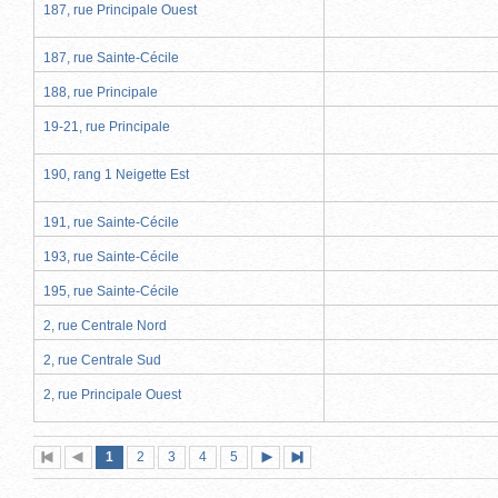
187, rue Principale Ouest
187, rue Sainte-Cécile
188, rue Principale
19-21, rue Principale
190, rang 1 Neigette Est
191, rue Sainte-Cécile
193, rue Sainte-Cécile
195, rue Sainte-Cécile
2, rue Centrale Nord
2, rue Centrale Sud
2, rue Principale Ouest
Page
(page
Page
Page
Page
Page
1
Première
2
Page
3
4
5
Page
Dernière
actuelle)
page
précédente
suivante
page