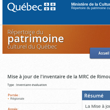
Ministère de la Cult
Répertoire du patrimoine c
Répertoire du
patrimoine
culturel du Québec
Accueil
Mise à jour de l'inventaire de la MRC de Rimo
Type
:
Inventaire-évaluation
Résumé
(Boi
Portée
:
ouve
Régionale
cliq
pou
La Mise à jo
ferm
Année
: