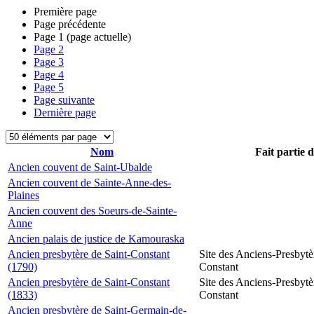
Première page
Page précédente
Page
1
(page actuelle)
Page
2
Page
3
Page
4
Page
5
Page suivante
Dernière page
Nom
Fait partie 
Ancien couvent de Saint-Ubalde
Ancien couvent de Sainte-Anne-des-
Plaines
Ancien couvent des Soeurs-de-Sainte-
Anne
Ancien palais de justice de Kamouraska
Ancien presbytère de Saint-Constant
Site des Anciens-Presbytè
(1790)
Constant
Ancien presbytère de Saint-Constant
Site des Anciens-Presbytè
(1833)
Constant
Ancien presbytère de Saint-Germain-de-