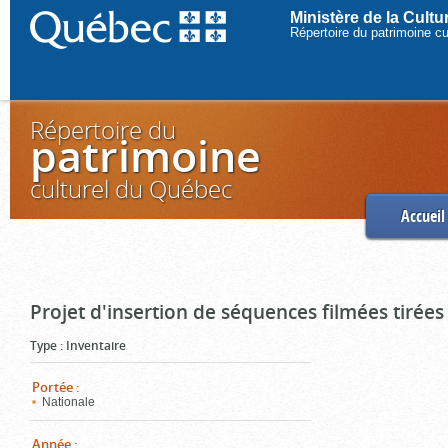
Ministère de la Cult
Répertoire du patrimoine c
Répertoire du
patrimoine
culturel du Québec
Accueil
Projet d'insertion de séquences filmées tirées
Type
:
Inventaire
Portée
:
Nationale
Année
: