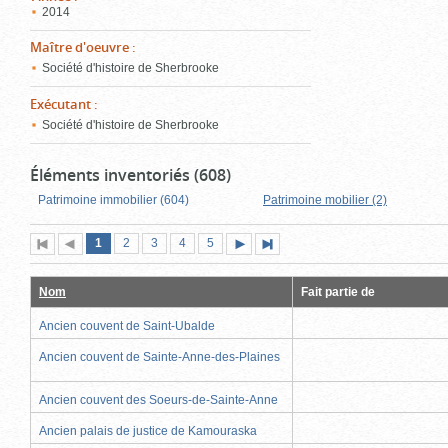
2014
Maître d'oeuvre
:
Société d'histoire de Sherbrooke
Exécutant
:
Société d'histoire de Sherbrooke
Éléments inventoriés (608)
Patrimoine immobilier (604)
Patrimoine mobilier (2)
Page
(page
Page
Page
Page
Page
1
Première
2
Page
3
4
5
Page
Dernière
actuelle)
page
précédente
suivante
page
Nom
Fait partie de
Ancien couvent de Saint-Ubalde
Ancien couvent de Sainte-Anne-des-Plaines
Ancien couvent des Soeurs-de-Sainte-Anne
Ancien palais de justice de Kamouraska