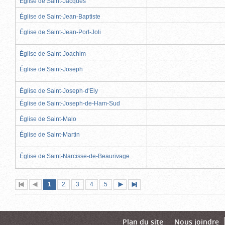
Église de Saint-Jacques
Église de Saint-Jean-Baptiste
Église de Saint-Jean-Port-Joli
Église de Saint-Joachim
Église de Saint-Joseph
Église de Saint-Joseph-d'Ely
Église de Saint-Joseph-de-Ham-Sud
Église de Saint-Malo
Église de Saint-Martin
Église de Saint-Narcisse-de-Beaurivage
Page
(page
Page
Page
Page
Page
1
Première
2
Page
3
4
5
Page
Dernière
actuelle)
page
précédente
suivante
page
Plan du site
Nous joindre