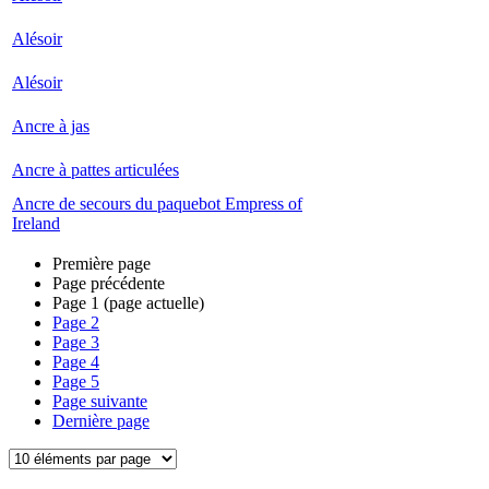
Alésoir
Alésoir
Ancre à jas
Ancre à pattes articulées
Ancre de secours du paquebot Empress of
Ireland
Première page
Page précédente
Page
1
(page actuelle)
Page
2
Page
3
Page
4
Page
5
Page suivante
Dernière page