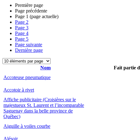
Première page
Page précédente
Page
1
(page actuelle)
Page
2
Page
3
Page
4
Page
5
Page suivante
Dernière page
Nom
Fait partie 
Accoteuse pneumatique
Accotoir à rivet
Affiche publicitaire (Croisières sur le
majestueux St. Laurent et l’incomparable
Saguenay dans la belle province de
Québec)
Aiguille à voiles courbe
Alésoir