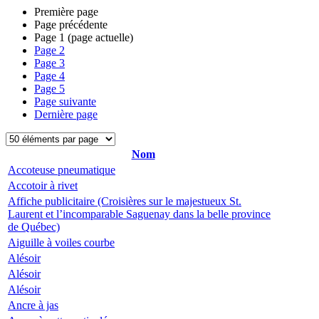
Première page
Page précédente
Page
1
(page actuelle)
Page
2
Page
3
Page
4
Page
5
Page suivante
Dernière page
Nom
Accoteuse pneumatique
Accotoir à rivet
Affiche publicitaire (Croisières sur le majestueux St.
Laurent et l’incomparable Saguenay dans la belle province
de Québec)
Aiguille à voiles courbe
Alésoir
Alésoir
Alésoir
Ancre à jas