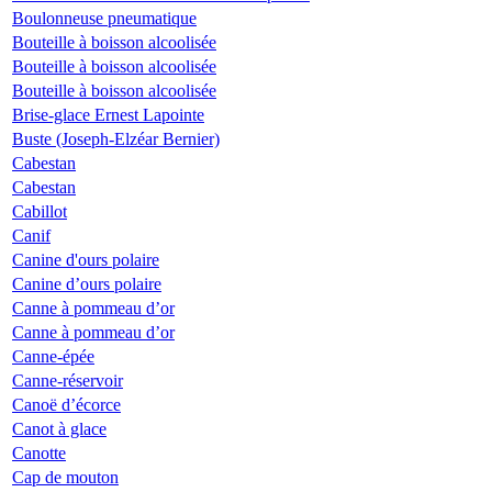
Boulonneuse pneumatique
Bouteille à boisson alcoolisée
Bouteille à boisson alcoolisée
Bouteille à boisson alcoolisée
Brise-glace Ernest Lapointe
Buste (Joseph-Elzéar Bernier)
Cabestan
Cabestan
Cabillot
Canif
Canine d'ours polaire
Canine d’ours polaire
Canne à pommeau d’or
Canne à pommeau d’or
Canne-épée
Canne-réservoir
Canoë d’écorce
Canot à glace
Canotte
Cap de mouton