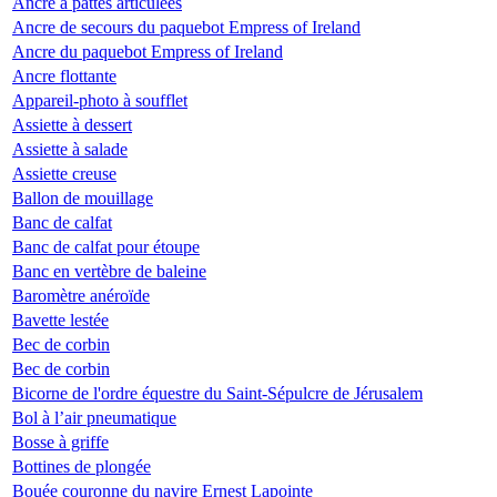
Ancre à pattes articulées
Ancre de secours du paquebot Empress of Ireland
Ancre du paquebot Empress of Ireland
Ancre flottante
Appareil-photo à soufflet
Assiette à dessert
Assiette à salade
Assiette creuse
Ballon de mouillage
Banc de calfat
Banc de calfat pour étoupe
Banc en vertèbre de baleine
Baromètre anéroïde
Bavette lestée
Bec de corbin
Bec de corbin
Bicorne de l'ordre équestre du Saint-Sépulcre de Jérusalem
Bol à l’air pneumatique
Bosse à griffe
Bottines de plongée
Bouée couronne du navire Ernest Lapointe