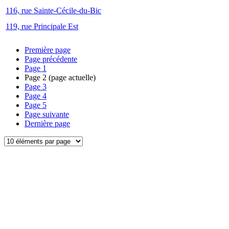
116, rue Sainte-Cécile-du-Bic
119, rue Principale Est
Première page
Page précédente
Page
1
Page
2
(page actuelle)
Page
3
Page
4
Page
5
Page suivante
Dernière page