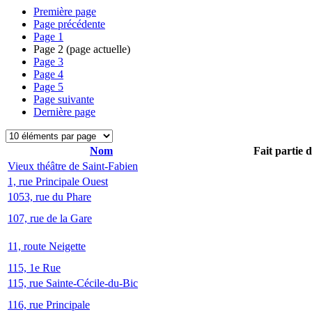
Première page
Page précédente
Page
1
Page
2
(page actuelle)
Page
3
Page
4
Page
5
Page suivante
Dernière page
Nom
Fait partie 
Vieux théâtre de Saint-Fabien
1, rue Principale Ouest
1053, rue du Phare
107, rue de la Gare
11, route Neigette
115, 1e Rue
115, rue Sainte-Cécile-du-Bic
116, rue Principale