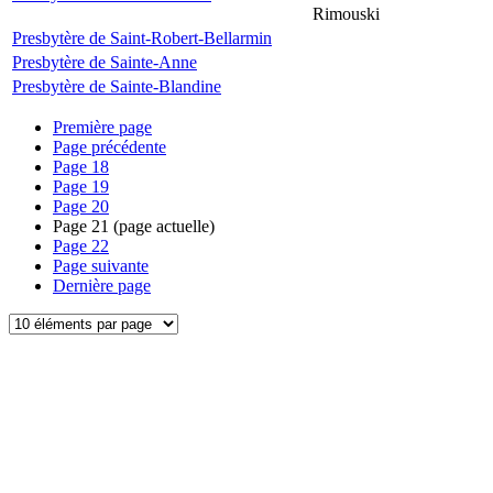
Rimouski
Presbytère de Saint-Robert-Bellarmin
Presbytère de Sainte-Anne
Presbytère de Sainte-Blandine
Première page
Page précédente
Page
18
Page
19
Page
20
Page
21
(page actuelle)
Page
22
Page suivante
Dernière page