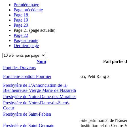
Première page
Page précédente
Page
18
Page
19
Page
20
Page
21
(page actuelle)
Page
22
Page suivante
Dernière page
Nom
Fait partie 
Pont des Draveurs
Porcherie-abattoir Fournier
65, Petit Rang 3
Presbytère de L'Annonciation-de-la-
Bienheureuse-Vierge-Marie-de-Nazareth
Presbytère de Notre-Dame-des-Murailles
Presbytère de Notre-Dame-du-Sacré-
Coeur
Presbytère de Saint-Fabien
Site patrimonial de l'Ens
Presbytère de Saint-Germain
Institutionnel-du-Centre-V