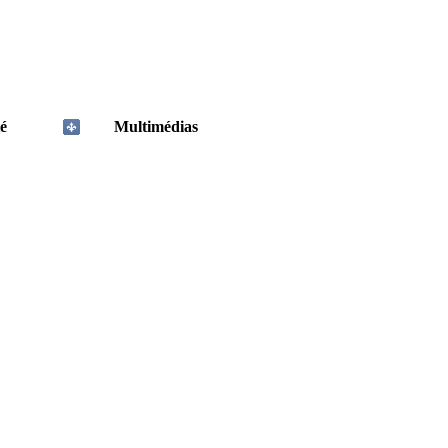
é
Multimédias