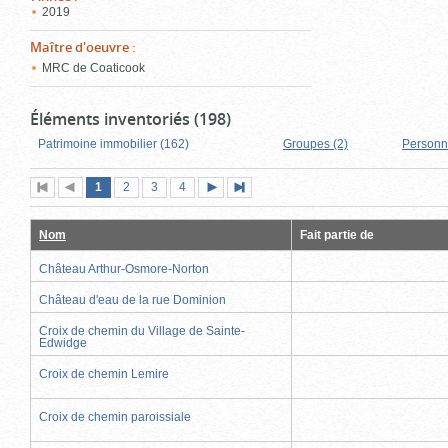
2019
Maître d'oeuvre
:
MRC de Coaticook
Éléments inventoriés (198)
Patrimoine immobilier (162)
Groupes (2)
Personn
Page
(page
Page
Page
Page
1
Première
2
Page
3
4
Page
Dernière
actuelle)
page
précédente
suivante
page
Nom
Fait partie de
Château Arthur-Osmore-Norton
Château d'eau de la rue Dominion
Croix de chemin du Village de Sainte-
Edwidge
Croix de chemin Lemire
Croix de chemin paroissiale