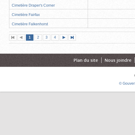
Cimetière Draper's Corner
Cimetière Fairfax
Cimetière Falkenhorst
Page
(page
Page
Page
Page
1
Première
2
Page
3
4
Page
Dernière
actuelle)
page
précédente
suivante
page
Plan du site
Nous joindre
© Gouver