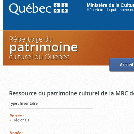
Ministère de la Cult
Répertoire du patrimoine c
Répertoire du
patrimoine
culturel du Québec
Accueil
Ressource du patrimoine culturel de la MRC d
Type
:
Inventaire
Portée
:
Régionale
Année
: