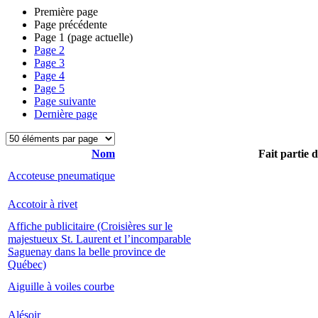
Première page
Page précédente
Page
1
(page actuelle)
Page
2
Page
3
Page
4
Page
5
Page suivante
Dernière page
Nom
Fait partie 
Accoteuse pneumatique
Accotoir à rivet
Affiche publicitaire (Croisières sur le
majestueux St. Laurent et l’incomparable
Saguenay dans la belle province de
Québec)
Aiguille à voiles courbe
Alésoir