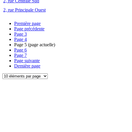
2, rue Centrale Sud
2, rue Principale Ouest
Première page
Page précédente
Page
3
Page
4
Page
5
(page actuelle)
Page
6
Page
7
Page suivante
Dernière page