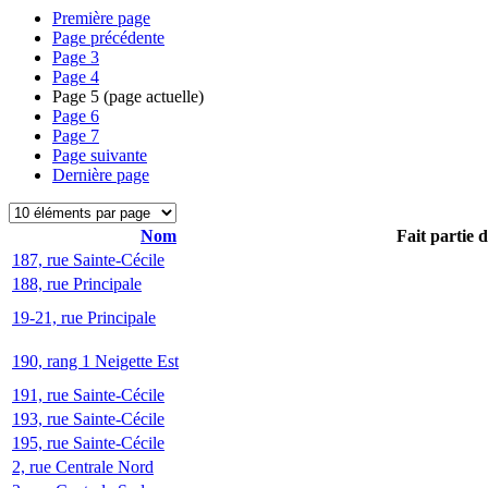
Première page
Page précédente
Page
3
Page
4
Page
5
(page actuelle)
Page
6
Page
7
Page suivante
Dernière page
Nom
Fait partie 
187, rue Sainte-Cécile
188, rue Principale
19-21, rue Principale
190, rang 1 Neigette Est
191, rue Sainte-Cécile
193, rue Sainte-Cécile
195, rue Sainte-Cécile
2, rue Centrale Nord