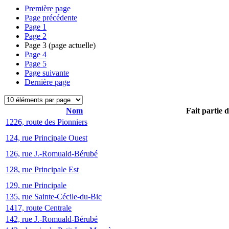
Première page
Page précédente
Page
1
Page
2
Page
3
(page actuelle)
Page
4
Page
5
Page suivante
Dernière page
Nom
Fait partie 
1226, route des Pionniers
124, rue Principale Ouest
126, rue J.-Romuald-Bérubé
128, rue Principale Est
129, rue Principale
135, rue Sainte-Cécile-du-Bic
1417, route Centrale
142, rue J.-Romuald-Bérubé