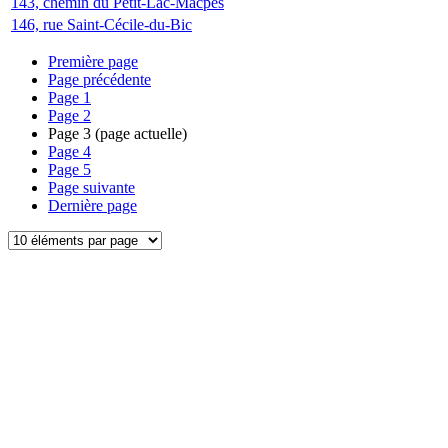
143, chemin du Petit-Lac-Macpès
146, rue Saint-Cécile-du-Bic
Première page
Page précédente
Page
1
Page
2
Page
3
(page actuelle)
Page
4
Page
5
Page suivante
Dernière page