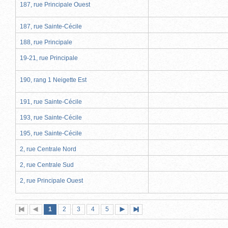
187, rue Principale Ouest
187, rue Sainte-Cécile
188, rue Principale
19-21, rue Principale
190, rang 1 Neigette Est
191, rue Sainte-Cécile
193, rue Sainte-Cécile
195, rue Sainte-Cécile
2, rue Centrale Nord
2, rue Centrale Sud
2, rue Principale Ouest
Page
(page
Page
Page
Page
Page
1
Première
2
Page
3
4
5
Page
Dernière
actuelle)
page
précédente
suivante
page