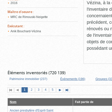
Vézina, à l
2016
l'inventaire
Maître d'oeuvre
:
concernaient
MRC de Rimouski-Neigette
précédent, c
Exécutant
:
rénovés ou m
Anik Bouchard-Vézina
de l'inventa
objets de co
possédant un
Éléments inventoriés (720 139)
Patrimoine immobilier (237)
Événements (196)
Groupes (3
Page
(page
Page
Page
Page
Page
1
Première
2
Page
3
4
5
Page
Dernière
actuelle)
page
précédente
suivante
page
Nom
Fait partie de
Ancien presbytère d'Esprit-Saint