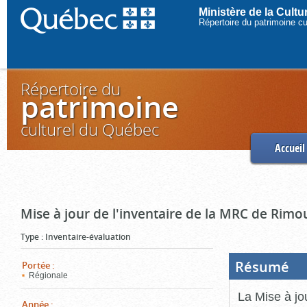
Ministère de la Cult
Répertoire du patrimoine c
Répertoire du
patrimoine
culturel du Québec
Accueil
Mise à jour de l'inventaire de la MRC de Rimo
Type
:
Inventaire-évaluation
Résumé
(Boi
Portée
:
ouve
Régionale
cliq
pou
La Mise à jo
ferm
Année
: