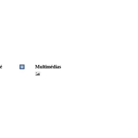
é
Multimédias