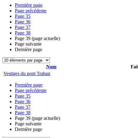
Première page
Page précédente
Page
35
Page
36
Page
37
Page
38
Page
39
(page actuelle)
Page suivante
Dernière page
Nom
Fai
Vestiges du pont Trahan
Première page
Page précédente
Page
35
Page
36
Page
37
Page
38
Page
39
(page actuelle)
Page suivante
Dernière page