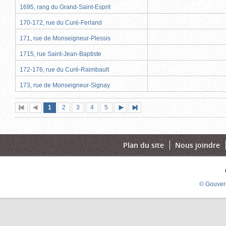
1695, rang du Grand-Saint-Esprit
170-172, rue du Curé-Ferland
171, rue de Monseigneur-Plessis
1715, rue Saint-Jean-Baptiste
172-176, rue du Curé-Raimbault
173, rue de Monseigneur-Signay
Page
(page
Page
Page
Page
Page
1
Première
2
Page
3
4
5
Page
Dernière
actuelle)
page
précédente
suivante
page
Plan du site
Nous joindre
© Gouver