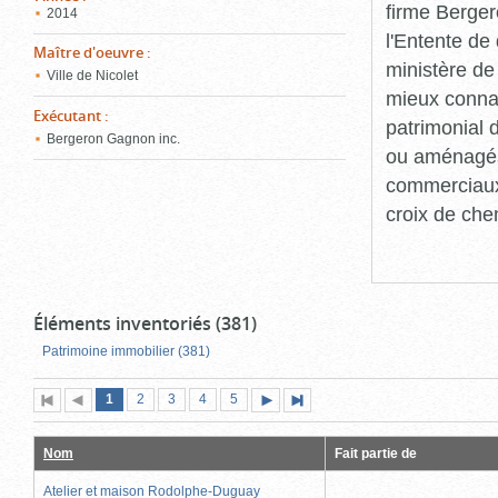
firme Berger
2014
l'Entente de 
Maître d'oeuvre
:
ministère de
Ville de Nicolet
mieux connaît
Exécutant
:
patrimonial d
Bergeron Gagnon inc.
ou aménagés 
commerciaux, 
croix de che
Éléments inventoriés (381)
Patrimoine immobilier (381)
Page
(page
Page
Page
Page
Page
1
Première
2
Page
3
4
5
Page
Dernière
actuelle)
page
précédente
suivante
page
Nom
Fait partie de
Atelier et maison Rodolphe-Duguay