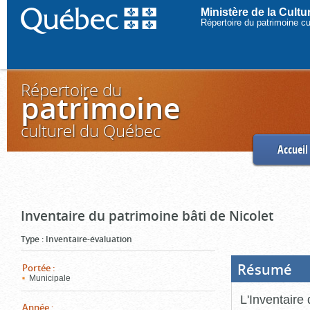
Ministère de la Cult
Répertoire du patrimoine c
Répertoire du
patrimoine
culturel du Québec
Accueil
Inventaire du patrimoine bâti de Nicolet
Type
:
Inventaire-évaluation
Résumé
(Boi
Portée
:
ouve
Municipale
cliq
pou
L'Inventaire 
ferm
Année
: