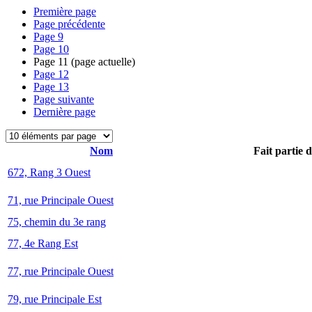
Première page
Page précédente
Page
9
Page
10
Page
11
(page actuelle)
Page
12
Page
13
Page suivante
Dernière page
Nom
Fait partie 
672, Rang 3 Ouest
71, rue Principale Ouest
75, chemin du 3e rang
77, 4e Rang Est
77, rue Principale Ouest
79, rue Principale Est