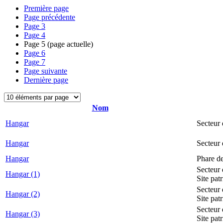
Première page
Page précédente
Page
3
Page
4
Page
5
(page actuelle)
Page
6
Page
7
Page suivante
Dernière page
Nom
Hangar
Secteur 
Hangar
Secteur
Hangar
Phare d
Secteur 
Hangar (1)
Site pat
Secteur 
Hangar (2)
Site pat
Secteur 
Hangar (3)
Site pat